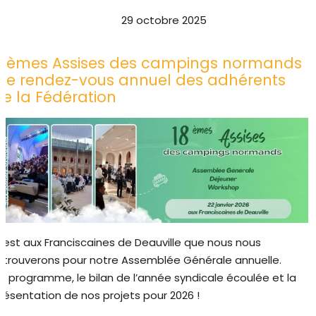
29 octobre 2025
18èmes Assises des campings normands
: Le rendez-vous annuel des adhérents
de la Fédération
Bannière Assises 2026
’est aux Franciscaines de Deauville que nous nous
etrouverons pour notre Assemblée Générale annuelle.
u programme, le bilan de l’année syndicale écoulée et la
résentation de nos projets pour 2026 !