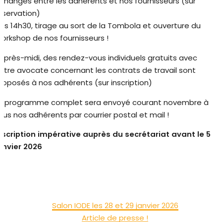
changes entre les adhérents et nos fournisseurs (sur
éservation)
ès 14h30, tirage au sort de la Tombola et ouverture du
orkshop de nos fournisseurs !
’après-midi, des rendez-vous individuels gratuits avec
otre avocate concernant les contrats de travail sont
roposés à nos adhérents (sur inscription)
e programme complet sera envoyé courant novembre à
ous nos adhérents par courrier postal et mail !
nscription impérative auprès du secrétariat avant le 5
anvier 2026
Salon IODE les 28 et 29 janvier 2026
Article de presse !