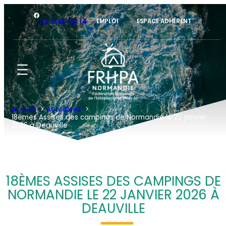
Aller
Facebook
au
02 31 87 50 14
EMPLOI
ESPACE ADHÉRENT
contenu
Accueil
Actualités
18èmes Assises des campings de Normandie le 22 janvier
2026 à Deauville
18ÈMES ASSISES DES CAMPINGS DE
NORMANDIE LE 22 JANVIER 2026 À
DEAUVILLE