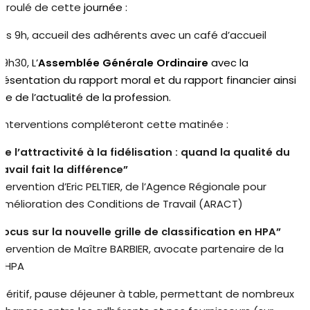
éroulé de cette
journée :
ès 9h, accueil des adhérents avec un café d’accueil
 9h30,
L’
Assemblée Générale Ordinaire
avec la
résentation du rapport moral et du rapport financier ainsi
ue de l’actualité de la profession.
 interventions compléteront cette matinée :
De l’attractivité à la fidélisation : quand la qualité du
ravail fait la différence”
ntervention d’Eric PELTIER, de l’Agence Régionale pour
’Amélioration des Conditions de Travail (ARACT)
Focus sur la nouvelle grille de classification en HPA”
ntervention de Maître BARBIER, avocate partenaire de la
NHPA
péritif, pause déjeuner à table, permettant de nombreux