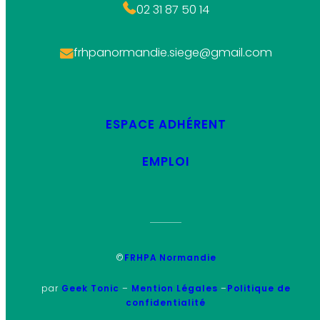
02 31 87 50 14
frhpanormandie.siege@gmail.com
ESPACE ADHÉRENT
EMPLOI
©
FRHPA Normandie
par
Geek Tonic
–
Mention Légales
–
Politique de
confidentialité