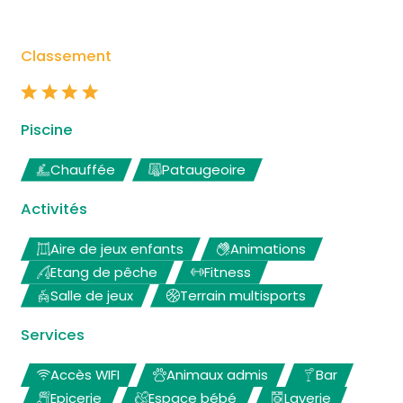
Classement
Piscine
Chauffée
Pataugeoire
Activités
Aire de jeux enfants
Animations
Etang de pêche
Fitness
Salle de jeux
Terrain multisports
Services
Accès WIFI
Animaux admis
Bar
Epicerie
Espace bébé
Laverie