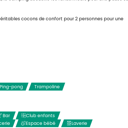
véritables cocons de confort pour 2 personnes pour une
Ping-pong
Trampoline
Bar
Club enfants
cerie
Espace bébé
Laverie