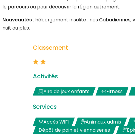
le parcours ou pour découvrir la région autrement.
Nouveautés
: hébergement insolite : nos Cabadiennes, 
nuit ou plus.
Classement
Activités
Aire de jeux enfants
Fitness
Services
Accès WIFI
Animaux admis
Dépôt de pain et viennoiseries
Epi