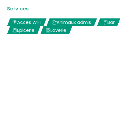
Services
Accès WIFI
Animaux admis
Bar
Epicerie
Laverie