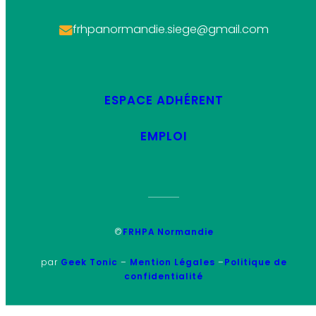
frhpanormandie.siege@gmail.com
ESPACE ADHÉRENT
EMPLOI
©
FRHPA Normandie
par
Geek Tonic
–
Mention Légales
–
Politique de
confidentialité