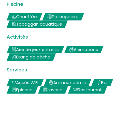
Piscine
Chauffée
Pataugeoire
Toboggan aquatique
Activités
Aire de jeux enfants
Animations
Etang de pêche
Services
Accès WIFI
Animaux admis
Bar
Epicerie
Laverie
Restaurant