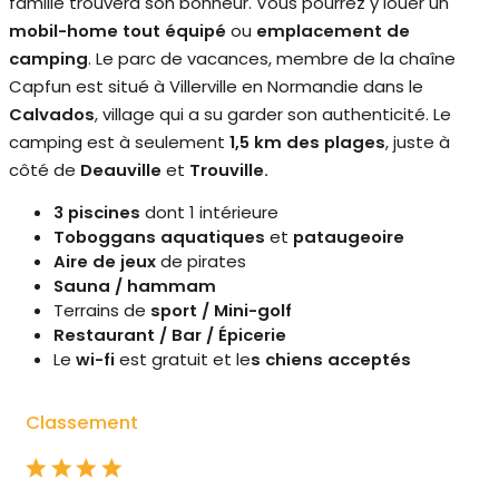
famille trouvera son bonheur. Vous pourrez y louer un
mobil-home tout équipé
ou
emplacement de
camping
. Le parc de vacances, membre de la chaîne
Capfun est situé à Villerville en Normandie dans le
Calvados
, village qui a su garder son authenticité. Le
camping est à seulement
1,5 km des plages
, juste à
côté de
Deauville
et
Trouville.
3 piscines
dont 1 intérieure
Toboggans aquatiques
et
pataugeoire
Aire de jeux
de pirates
Sauna / hammam
Terrains de
sport / Mini-golf
Restaurant / Bar / Épicerie
Le
wi-fi
est gratuit et le
s chiens acceptés
Classement