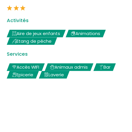
Activités
Aire de jeux enfants
Animations
Etang de pêche
Services
Accès WIFI
Animaux admis
Bar
Epicerie
Laverie