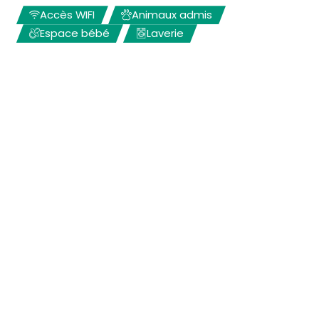
Accès WIFI
Animaux admis
Espace bébé
Laverie