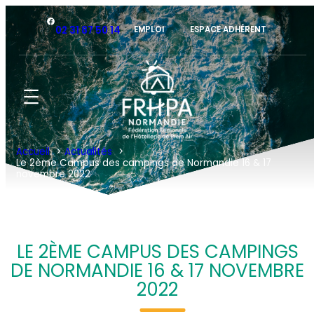
Aller
Facebook
au
02 31 87 50 14
EMPLOI
ESPACE ADHÉRENT
contenu
Accueil
Actualités
Le 2ème Campus des campings de Normandie 16 & 17
novembre 2022
LE 2ÈME CAMPUS DES CAMPINGS
DE NORMANDIE 16 & 17 NOVEMBRE
2022