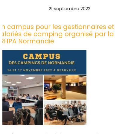
21 septembre 2022
Un campus pour les gestionnaires et
salariés de camping organisé par la
FRHPA Normandie