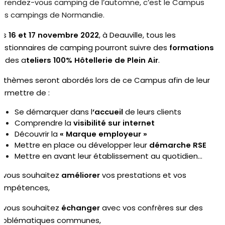
e rendez-vous camping de l’automne, c’est le Campus
es campings de Normandie.
es
16 et 17 novembre
2022
, à Deauville, tous les
estionnaires de camping pourront suivre des
formations
t des a
teliers 100%
Hôtellerie
de Plein Air
.
0 thèmes seront abordés lors de ce Campus afin de leur
ermettre de :
Se démarquer dans l
‘accueil
de leurs clients
Comprendre la
visibilité sur internet
Découvrir la
« Marque employeur »
Mettre en place ou développer leur
démarche RSE
Mettre en avant leur établissement au quotidien…
i vous souhaitez
améliorer
vos prestations et vos
ompétences,
i vous souhaitez
échanger
avec vos confrères sur des
roblématiques communes,