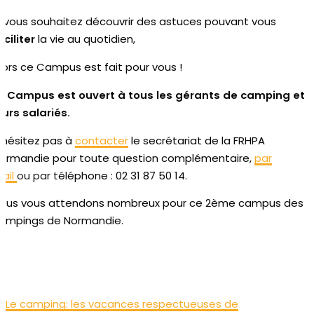
i vous souhaitez découvrir des astuces pouvant vous
aciliter
la vie au quotidien,
lors ce Campus est fait pour vous !
e Campus est ouvert à tous les gérants de camping et
eurs salariés.
’hésitez pas à
contacter
le secrétariat de la FRHPA
ormandie pour toute question complémentaire,
par
ail
ou par t
éléphone : 02 31 87 50 14.
ous vous attendons nombreux pour ce 2ème campus des
ampings de Normandie.
Le camping: les vacances respectueuses de