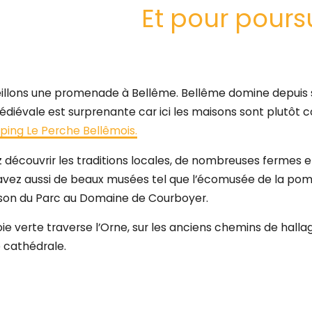
Et pour poursu
illons une promenade à Bellême. Bellême domine depuis so
diévale est surprenante car ici les maisons sont plutôt 
ing Le Perche Bellêmois.
z découvrir les traditions locales, de nombreuses fermes e
 avez aussi de beaux musées tel que l’é
comusée de la pomme
ison du Parc au Domaine de Courboyer.
ie verte traverse l’Orne, sur les anciens chemins de hallage
e cathédrale.