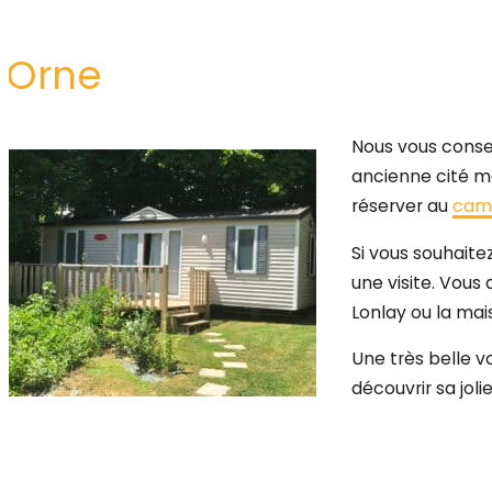
l’Orne
Nous vous conse
ancienne cité mé
réserver au
camp
Si vous souhaite
une visite. Vous
Lonlay ou la ma
Une très belle vo
découvrir sa joli