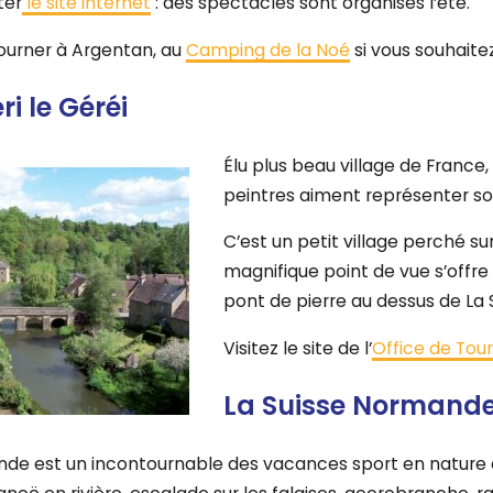
ter
le site internet
: des spectacles sont organisés l’été.
ourner à Argentan, au
Camping de la Noé
si vous souhaitez
i le Géréi
Élu plus beau village de France, 
peintres aiment représenter so
C’est un petit village perché 
magnifique point de vue s’offre à
pont de pierre au dessus de La 
Visitez le site de l’
Office de Tou
La Suisse Normande 
nde est un incontournable des vacances sport en nature