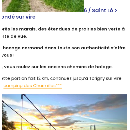
6 / Saint Lô >
ondé sur vire
près les marais, des étendues de prairies bien verte à
erte de vue.
e bocage normand dans toute son authenticité s’offre
 vous!
ci, vous roulez sur les anciens chemins de halage.
ette portion fait 12 km, continuez jusqu’à Torigny sur Vire
au
camping des Charmilles***