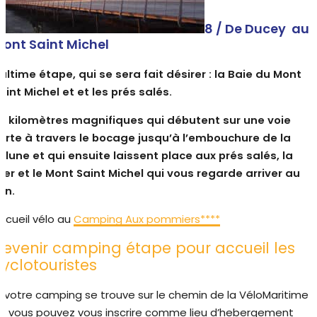
8 / De Ducey au
ont Saint Michel
’ultime étape, qui se sera fait désirer : la Baie du Mont
aint Michel et et les prés salés.
0 kilomètres magnifiques qui débutent sur une voie
erte à travers le bocage jusqu’à l’embouchure de la
élune et qui ensuite laissent place aux prés salés, la
er et le Mont Saint Michel qui vous regarde arriver au
oin.
ccueil vélo au
Camping Aux pommiers****
Devenir camping étape pour accueil les
cyclotouristes
i votre camping se trouve sur le chemin de la VéloMaritime
vous pouvez vous inscrire comme lieu d’hebergement