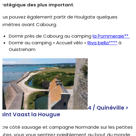
tratégique des plus important.
ous pouvez également partir de Houlgate quelques
ilomètres avant Cabourg.
Dormir près de Cabourg au camping
la Pommeraie**
Dormir au camping « Accueil vélo »
Riva bella****
à
Ouistreham
4 / Quinéville >
aint Vaast la Hougue
ntre côté sauvage et campagne Normande sur les petites
outes, vous vous sentirez paisiblement au bout du monde