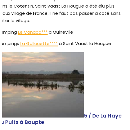
ans le Cotentin. Saint Vaast La Hougue a été élu plus
eaux village de France, il ne faut pas passer à côté sans
isiter le village.
amping
Le Canada***
à Quineville
ampings
La Gallouette****
à Saint Vaast la Hougue
5 / De La Haye
u Puits à Baupte