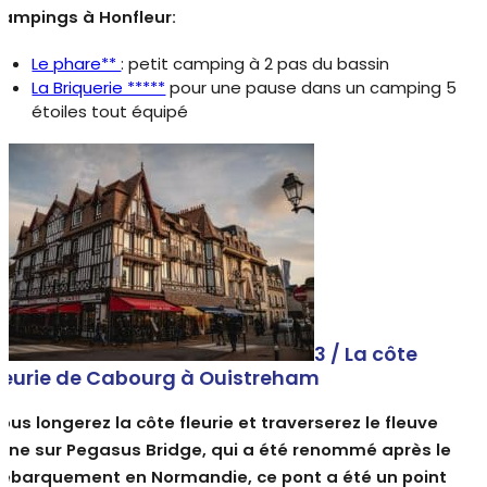
ampings à Honfleur:
Le phare**
: petit camping à 2 pas du bassin
La Briquerie *****
pour une pause dans un camping 5
étoiles tout équipé
3 / La côte
leurie de Cabourg à Ouistreham
ous longerez la côte fleurie et traverserez le fleuve
rne sur Pegasus Bridge, qui a été renommé après le
ébarquement en Normandie, ce pont a été un point