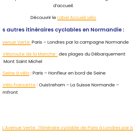
d’accueil.
Découvrir le
Label Accueil vélo
es autres itinéraires cyclables en Normandie :
’Avenue Verte:
Paris – Londres par la campagne Normande
a Véloroute de la Manche :
des plages du Débarquement
u Mont Saint Michel
a Seine à vélo
: Paris – Honfleur en bord de Seine
a Vélo Francette
: Ouistreham – La Suisse Normande –
omfront
L’Avenue Verte : l’itinéraire cyclable de Paris à Londres par l