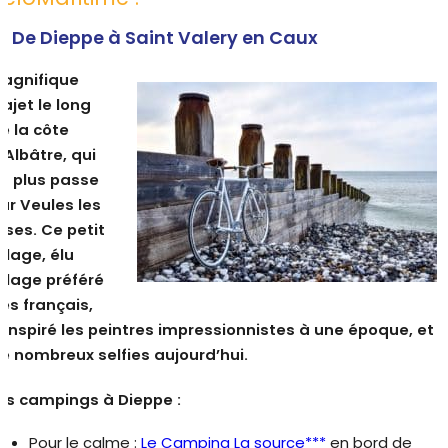
 / De Dieppe à Saint Valery en Caux
agnifique
rajet le long
e la côte
’Albâtre, qui
n plus passe
ar Veules les
oses. Ce petit
illage, élu
illage préféré
es français,
 inspiré les peintres impressionnistes à une époque, et
e nombreux selfies aujourd’hui.
es campings à Dieppe :
Pour le calme :
Le Camping La source***
en bord de