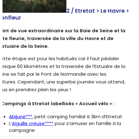
2 / Etretat > Le Havre >
onfleur
oint de vue extraordinaire sur la Baie de Seine et la
ôte fleurie, traversée de la ville du Havre et de
’Estuaire de la Seine.
ette étape est pour les habitués car il faut pédaler
resque 60 kilomètres et la traversée de l’Estuaire de la
eine se fait par le Pont de Normandie avec les
oitures. Cependant, une superbe journée vous attend,
ous en prendrez plein les yeux !
 Campings à Etretat labellisés « Accueil vélo » :
Abijune***
, petit camping familial à 3km d’Etretat
L’
Aiguille creuse****
pour s’amuser en famille à la
campagne